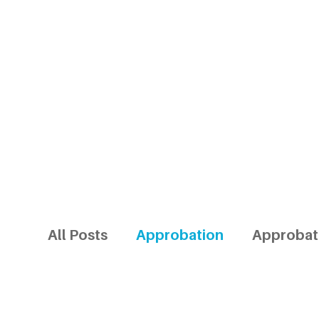
All Posts
Approbation
Approbat
Jobs für ausländische Ärzte