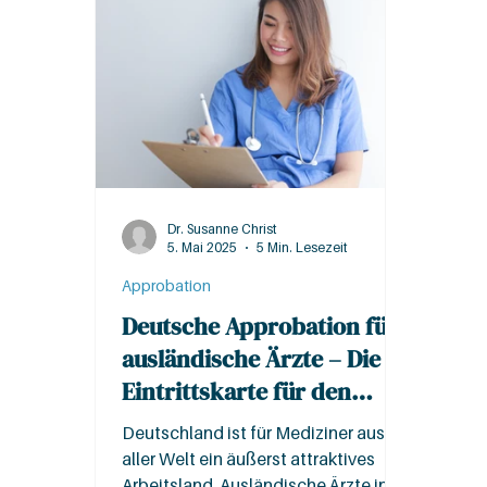
Dr. Susanne Christ
5. Mai 2025
5 Min. Lesezeit
Approbation
Deutsche Approbation für
ausländische Ärzte – Die
Eintrittskarte für den
Berufseinstieg als Arzt in
Deutschland ist für Mediziner aus
Deutschland!
aller Welt ein äußerst attraktives
Arbeitsland. Ausländische Ärzte in